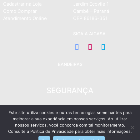
Cadastrar na Loja
Jardim Ecovile 1
Como Comprar
Cambé – Paraná
Atendimento Online
CEP 86186-351
SIGA A AICASA
BANDEIRAS
SEGURANÇA
Este site utiliza cookies e outras tecnologias semelhantes para
melhorar a sua experiência em nossos serviços. Ao utilizar
nossos serviços, você concorda com tal monitoramento.
2022 © Aicasa Design LTDA
–
www.aicasa.com.br
–
CNPJ
Consulte a Política de Privacidade para obter mais informações.
21.489.730/0001-78