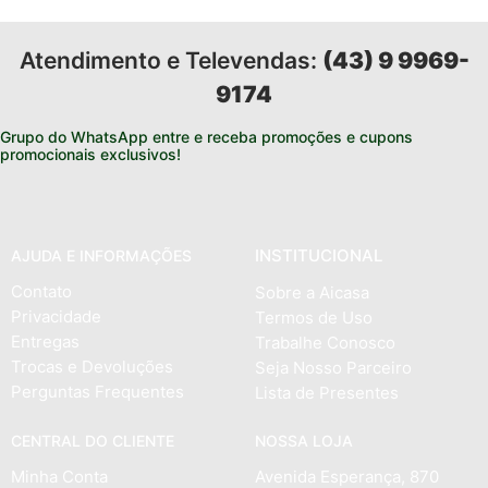
Atendimento e Televendas:
(43) 9 9969-
9174
Grupo do WhatsApp entre e receba promoções e cupons
promocionais exclusivos!
INSTITUCIONAL
AJUDA E INFORMAÇÕES
Contato
Sobre a Aicasa
Privacidade
Termos de Uso
Entregas
Trabalhe Conosco
Trocas e Devoluções
Seja Nosso Parceiro
Perguntas Frequentes
Lista de Presentes
CENTRAL DO CLIENTE
NOSSA LOJA
Minha Conta
Avenida Esperança, 870