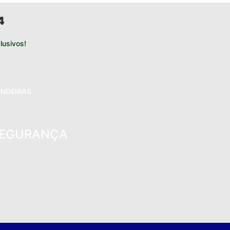
4
usivos!
NDEIRAS
EGURANÇA