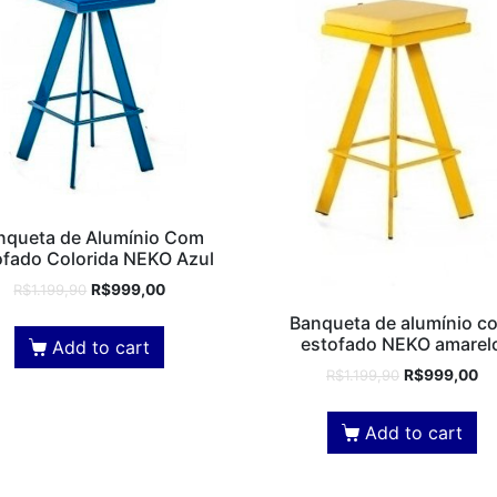
nqueta de Alumínio Com
ofado Colorida NEKO Azul
R$
1.199,90
R$
999,00
Banqueta de alumínio c
estofado NEKO amarel
Add to cart
R$
1.199,90
R$
999,00
Add to cart