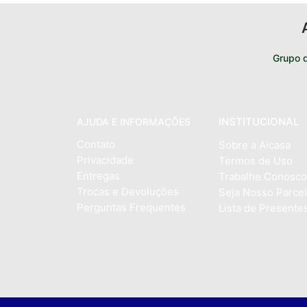
Grupo 
INSTITUCIONAL
AJUDA E INFORMAÇÕES
Contato
Sobre a Aicasa
Privacidade
Termos de Uso
Entregas
Trabalhe Conosco
Trocas e Devoluções
Seja Nosso Parcei
Perguntas Frequentes
Lista de Presente