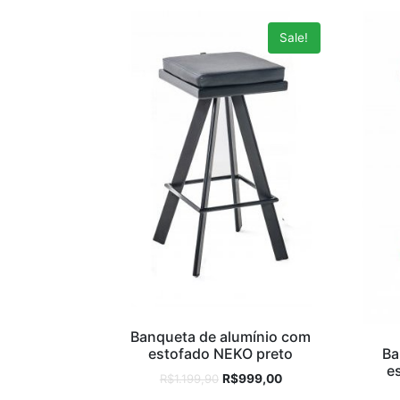
Sale!
Banqueta de alumínio com
estofado NEKO preto
Ba
e
R$
1.199,90
R$
999,00