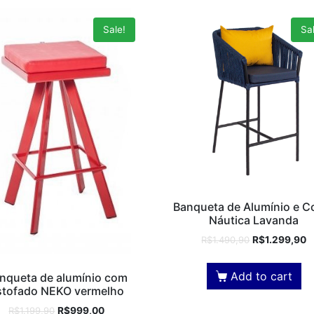
Sale!
Sal
Banqueta de Alumínio e C
Náutica Lavanda
R$
1.490,90
R$
1.299,90
Add to cart
nqueta de alumínio com
stofado NEKO vermelho
R$
1.199,90
R$
999,00