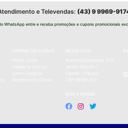
Atendimento e Televendas:
(43) 9 9969-917
do WhatsApp entre e receba promoções e cupons promocionais excl
CENTRAL DO CLIENTE
NOSSA LOJA
BA
Minha Conta
Avenida Esperança, 870
Cadastrar na Loja
Jardim Ecovile 1
Como Comprar
Cambé – Paraná
S
Atendimento Online
CEP 86186-351
ro
s
SIGA A AICASA