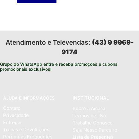
Atendimento e Televendas:
(43) 9 9969-
9174
Grupo do WhatsApp entre e receba promoções e cupons
promocionais exclusivos!
INSTITUCIONAL
AJUDA E INFORMAÇÕES
Contato
Sobre a Aicasa
Privacidade
Termos de Uso
Entregas
Trabalhe Conosco
Trocas e Devoluções
Seja Nosso Parceiro
Perguntas Frequentes
Lista de Presentes