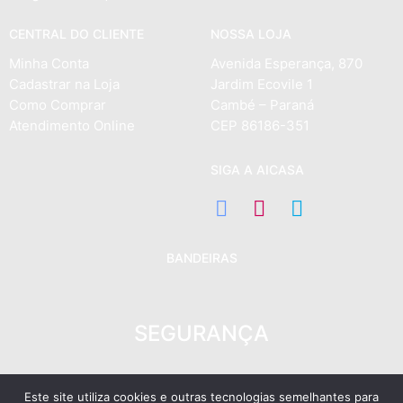
CENTRAL DO CLIENTE
NOSSA LOJA
Minha Conta
Avenida Esperança, 870
Cadastrar na Loja
Jardim Ecovile 1
Como Comprar
Cambé – Paraná
Atendimento Online
CEP 86186-351
SIGA A AICASA
BANDEIRAS
SEGURANÇA
Este site utiliza cookies e outras tecnologias semelhantes para