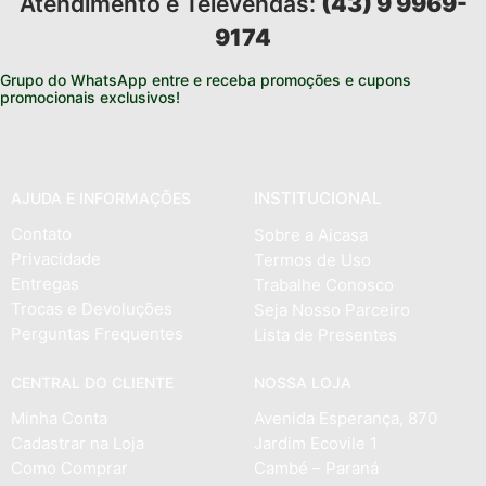
Atendimento e Televendas:
(43) 9 9969-
9174
Grupo do WhatsApp entre e receba promoções e cupons
promocionais exclusivos!
INSTITUCIONAL
AJUDA E INFORMAÇÕES
Contato
Sobre a Aicasa
Privacidade
Termos de Uso
Entregas
Trabalhe Conosco
Trocas e Devoluções
Seja Nosso Parceiro
Perguntas Frequentes
Lista de Presentes
CENTRAL DO CLIENTE
NOSSA LOJA
Minha Conta
Avenida Esperança, 870
Cadastrar na Loja
Jardim Ecovile 1
Como Comprar
Cambé – Paraná