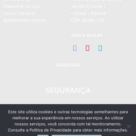
Cadastrar na Loja
Jardim Ecovile 1
Como Comprar
Cambé – Paraná
Atendimento Online
CEP 86186-351
SIGA A AICASA
BANDEIRAS
SEGURANÇA
Este site utiliza cookies e outras tecnologias semelhantes para
melhorar a sua experiência em nossos serviços. Ao utilizar
nossos serviços, você concorda com tal monitoramento.
2022 © Aicasa Design LTDA
–
www.aicasa.com.br
–
CNPJ
Consulte a Política de Privacidade para obter mais informações.
21.489.730/0001-78