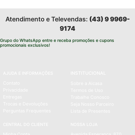
Atendimento e Televendas:
(43) 9 9969-
9174
Grupo do WhatsApp entre e receba promoções e cupons
promocionais exclusivos!
INSTITUCIONAL
AJUDA E INFORMAÇÕES
Contato
Sobre a Aicasa
Privacidade
Termos de Uso
Entregas
Trabalhe Conosco
Trocas e Devoluções
Seja Nosso Parceiro
Perguntas Frequentes
Lista de Presentes
CENTRAL DO CLIENTE
NOSSA LOJA
Minha Conta
Avenida Esperança, 870